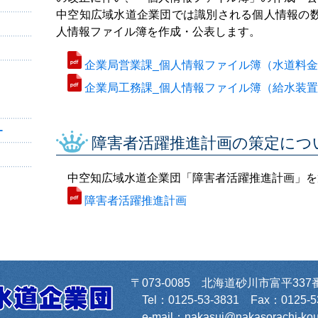
中空知広域水道企業団では識別される個人情報の数が
人情報ファイル簿を作成・公表します。
企業局営業課_個人情報ファイル簿（水道料
企業局工務課_個人情報ファイル簿（給水装
ー
障害者活躍推進計画の策定につ
中空知広域水道企業団「障害者活躍推進計画」を
障害者活躍推進計画
〒073-0085 北海道砂川市富平337
Tel：0125-53-3831 Fax：0125-5
e-mail：nakasui@nakasorachi-kous