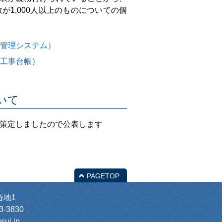
1,000人以上のものについての個
金管理システム）
置工事台帳）
いて
策定しましたので公表します
PAGETOP
番地1
3-3830
ui.jp