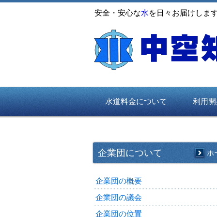
安全・安心な
水
を日々お届けしま
水道料金について
利用開
企業団について
ホ
企業団の概要
企業団の議会
企業団の位置